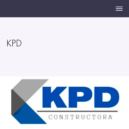
Lab. Clínico Leslini, S.A. -
Chequeo Médico Ocupacionales
KPD