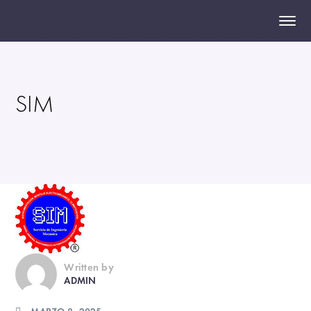
Lab. Clínico Leslini, S.A. -
Chequeo Médico Ocupacionales
SIM
Written by
ADMIN